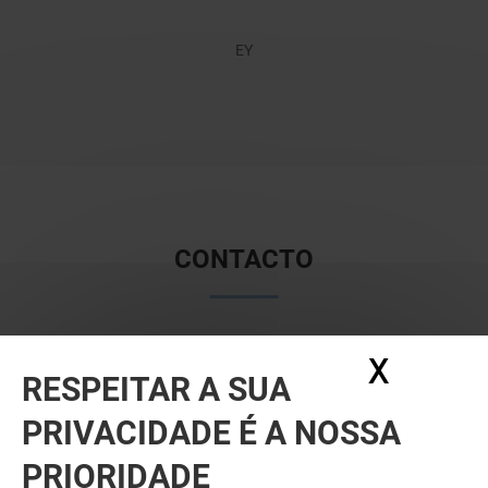
EY
CONTACTO
X
Ocult
RESPEITAR A SUA
Telefone
PRIVACIDADE É A NOSSA
+351 214 250 900
PRIORIDADE